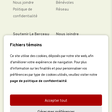
Nous joindre
Bénévoles
Politique de
Réseau
confidentialité
Soutenir Le Berceau
Nous joindre
Partenaires financiers
Facebook
Fichiers témoins
Faire un don
Instagram
Levées de fond
LinkedIn
Ce site utilise des cookies, déposés par notre site web, afin
d’améliorer votre expérience de navigation. Pour plus
Boutique
IInscrivez-vous à
d’information sur les finalités et pour personnaliser vos
l’infolettre
préférences par type de cookies utilisés, veuillez visiter notre
page de politique de confidentialité
.
Faire un don au Centre périnatal Le 
Berceau
Accepter tout
Développement web par
Gérer mes préférences