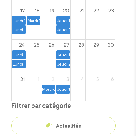
17
18
19
20
21
22
23
Lundi 10, 17 et 24 août – 19 h à 20 h 30 | Yoga prénatal
Mardi 18 août – 19 h à 20 h | Atelier d'initiation au mass
Jeudi 13, 20, 27 août, 3, 10 et 17 septem
Lundi 10,17 et 24 août – 14 h à 15 h | Yoga postnatal
Jeudi 20 août – 9 h 30 à 11 h | Les matins 
24
25
26
27
28
29
30
Lundi 10, 17 et 24 août – 19 h à 20 h 30 | Yoga prénatal
Jeudi 13, 20, 27 août, 3, 10 et 17 septem
Lundi 10,17 et 24 août – 14 h à 15 h | Yoga postnatal
Jeudi 27 août – 13 h 30 à 14 h 30 | Atelie
31
1
2
3
4
5
6
Mercredi 2 septembre – 18 h à 21 h | Atelier prat
Jeudi 13, 20, 27 août, 3, 10 et 17 septem
Filtrer par catégorie
Actualités