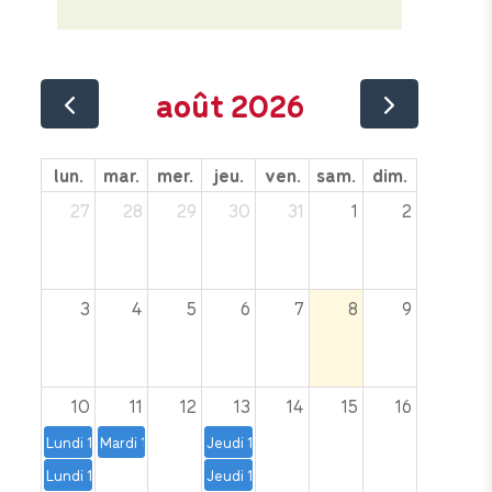
août 2026
lun.
mar.
mer.
jeu.
ven.
sam.
dim.
27
28
29
30
31
1
2
3
4
5
6
7
8
9
10
11
12
13
14
15
16
Lundi 10, 17 et 24 août – 19 h à 20 h 30 | Yoga prénatal
Mardi 11 août – 18 h à 21 h | Atelier de secourisme de la
Jeudi 13 août- 9 h 30 à 11 h | Les matins so
Lundi 10,17 et 24 août – 14 h à 15 h | Yoga postnatal
Jeudi 13, 20, 27 août, 3, 10 et 17 septem