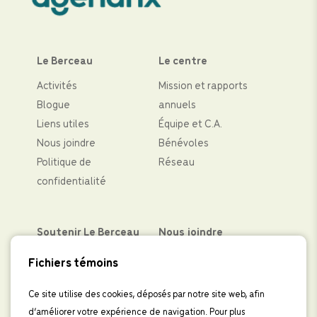
Le Berceau
Le centre
Activités
Mission et rapports
Blogue
annuels
Liens utiles
Équipe et C.A.
Nous joindre
Bénévoles
Politique de
Réseau
confidentialité
Soutenir Le Berceau
Nous joindre
Partenaires financiers
Facebook
Fichiers témoins
Faire un don
Instagram
Levées de fond
LinkedIn
Ce site utilise des cookies, déposés par notre site web, afin
d’améliorer votre expérience de navigation. Pour plus
Boutique
IInscrivez-vous à