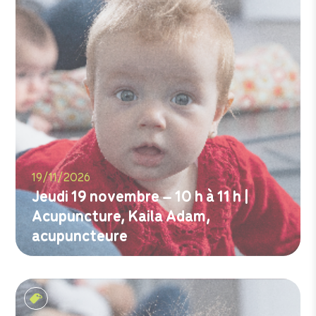
19/11/2026
Jeudi 19 novembre – 10 h à 11 h |
Acupuncture, Kaila Adam,
acupuncteure
M'inscrire
Les tout-petits matins