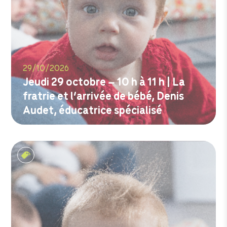
29/10/2026
Jeudi 29 octobre – 10 h à 11 h | La
fratrie et l’arrivée de bébé, Denis
Audet, éducatrice spécialisé
M'inscrire
Les tout-petits matins