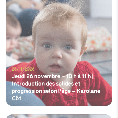
26/11/2026
Jeudi 26 novembre – 10 h à 11 h |
Introduction des solides et
progression selon l’âge – Karolane
Côt
M'inscrire