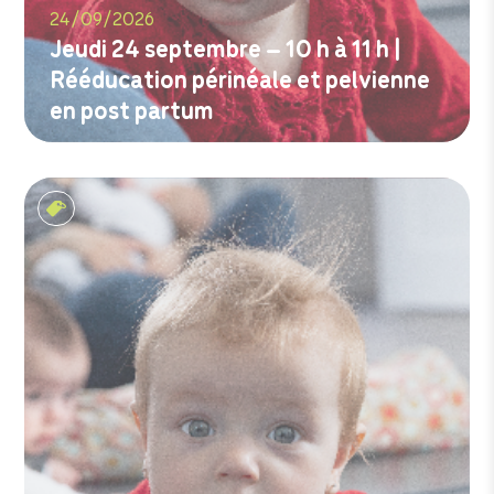
24/09/2026
Jeudi 24 septembre – 10 h à 11 h |
Rééducation périnéale et pelvienne
en post partum
M'inscrire
Les tout-petits matins