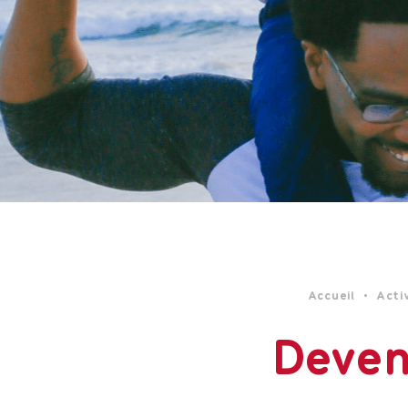
Accueil
•
Acti
Deven