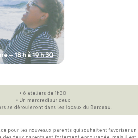
e – 18 h à 19 h 30
• 6 ateliers de 1h30
• Un mercredi sur deux
iers se dérouleront dans les locaux du Berceau.
pace pour les nouveaux parents qui souhaitent favoriser u
 des deux parents est fortement encouragée, mais il est 