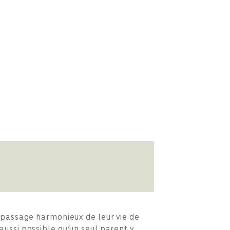
n passage harmonieux de leur vie de
aussi possible qu’un seul parent y