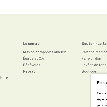
Le centre
Soutenir Le B
Mission et rapports annuels
Partenaires fin
Équipe et C.A.
Faire un don
Bénévoles
Levées de fond
Réseau
Boutique
ialité
Fichi
Ce site
expérie
personn