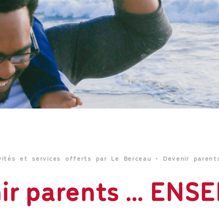
vités et services offerts par Le Berceau
•
Devenir paren
ir parents … ENS