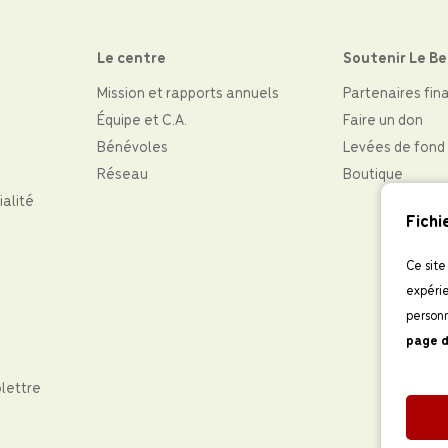
Le centre
Soutenir Le B
Mission et rapports annuels
Partenaires fin
Équipe et C.A.
Faire un don
Bénévoles
Levées de fond
Réseau
Boutique
ialité
Fichi
Ce site
expérie
personn
page d
olettre