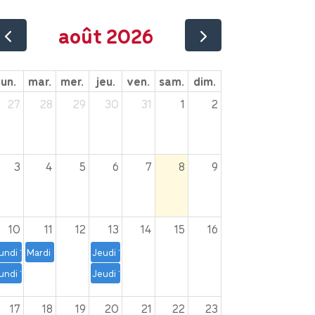
août 2026
lun.
mar.
mer.
jeu.
ven.
sam.
dim.
27
28
29
30
31
1
2
3
4
5
6
7
8
9
10
11
12
13
14
15
16
undi 10, 17 et 24 août – 19 h à 20 h 30 | Yoga prénatal
Mardi 11 août – 18 h à 21 h | Atelier de secourisme de la Croix-Ro
Jeudi 13 août- 9 h 30 à 11 h | Les matins soleil
undi 10,17 et 24 août – 14 h à 15 h | Yoga postnatal
Jeudi 13, 20, 27 août, 3, 10 et 17 septembre – 18 h
17
18
19
20
21
22
23