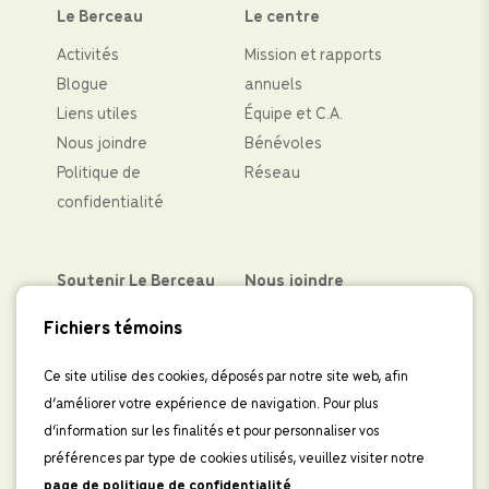
Le Berceau
Le centre
Activités
Mission et rapports
Blogue
annuels
Liens utiles
Équipe et C.A.
Nous joindre
Bénévoles
Politique de
Réseau
confidentialité
Soutenir Le Berceau
Nous joindre
Partenaires financiers
Facebook
Fichiers témoins
Faire un don
Instagram
Levées de fond
LinkedIn
Ce site utilise des cookies, déposés par notre site web, afin
d’améliorer votre expérience de navigation. Pour plus
Boutique
IInscrivez-vous à
d’information sur les finalités et pour personnaliser vos
l’infolettre
préférences par type de cookies utilisés, veuillez visiter notre
page de politique de confidentialité
.