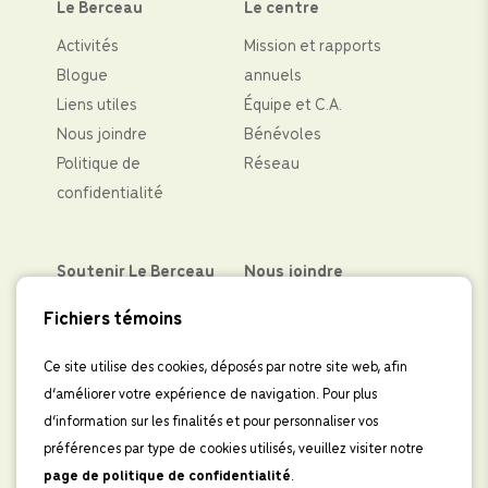
Le Berceau
Le centre
Activités
Mission et rapports
Blogue
annuels
Liens utiles
Équipe et C.A.
Nous joindre
Bénévoles
Politique de
Réseau
confidentialité
Soutenir Le Berceau
Nous joindre
Partenaires financiers
Facebook
Fichiers témoins
Faire un don
Instagram
Levées de fond
LinkedIn
Ce site utilise des cookies, déposés par notre site web, afin
d’améliorer votre expérience de navigation. Pour plus
Boutique
IInscrivez-vous à
d’information sur les finalités et pour personnaliser vos
l’infolettre
préférences par type de cookies utilisés, veuillez visiter notre
page de politique de confidentialité
.