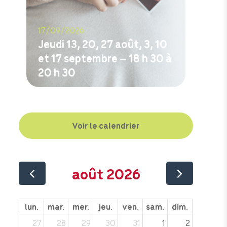
17/09/2026
Jeudi 13, 20, 27 août, 3, 10
et 17 septembre – 18 h 30 à
20 h 30
M'inscrire
Voir le calendrier
août 2026
lun.
mar.
mer.
jeu.
ven.
sam.
dim.
27
28
29
30
31
1
2