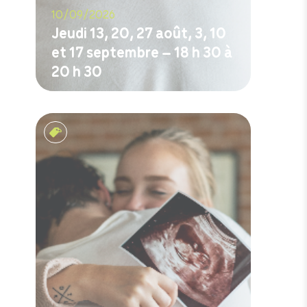
10/09/2026
Jeudi 13, 20, 27 août, 3, 10
et 17 septembre – 18 h 30 à
20 h 30
M'inscrire
Rencontres prénatales