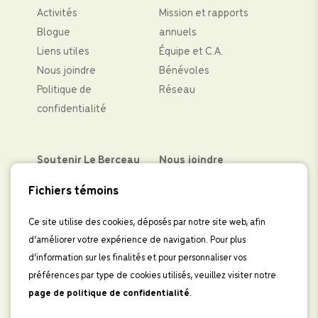
Activités
Mission et rapports
Blogue
annuels
Liens utiles
Équipe et C.A.
Nous joindre
Bénévoles
Politique de
Réseau
confidentialité
Soutenir Le Berceau
Nous joindre
Partenaires financiers
Facebook
Fichiers témoins
Faire un don
Instagram
Levées de fond
LinkedIn
Ce site utilise des cookies, déposés par notre site web, afin
d’améliorer votre expérience de navigation. Pour plus
Boutique
IInscrivez-vous à
d’information sur les finalités et pour personnaliser vos
l’infolettre
préférences par type de cookies utilisés, veuillez visiter notre
page de politique de confidentialité
.