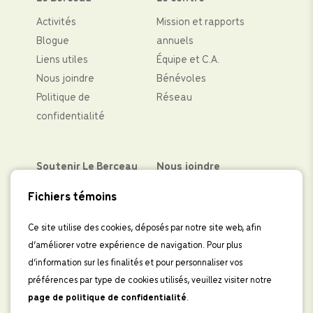
Activités
Mission et rapports
Blogue
annuels
Liens utiles
Équipe et C.A.
Nous joindre
Bénévoles
Politique de
Réseau
confidentialité
Soutenir Le Berceau
Nous joindre
Partenaires financiers
Facebook
Fichiers témoins
Faire un don
Instagram
Levées de fond
LinkedIn
Ce site utilise des cookies, déposés par notre site web, afin
d’améliorer votre expérience de navigation. Pour plus
Boutique
IInscrivez-vous à
d’information sur les finalités et pour personnaliser vos
l’infolettre
préférences par type de cookies utilisés, veuillez visiter notre
page de politique de confidentialité
.