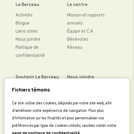
Le Berceau
Le centre
Activités
Mission et rapports
Blogue
annuels
Liens utiles
Équipe et C.A.
Nous joindre
Bénévoles
Politique de
Réseau
confidentialité
Soutenir Le Berceau
Nous joindre
Partenaires financiers
Facebook
Fichiers témoins
Faire un don
Instagram
Levées de fond
LinkedIn
Ce site utilise des cookies, déposés par notre site web, afin
d’améliorer votre expérience de navigation. Pour plus
Boutique
IInscrivez-vous à
d’information sur les finalités et pour personnaliser vos
l’infolettre
préférences par type de cookies utilisés, veuillez visiter notre
page de politique de confidentialité
.