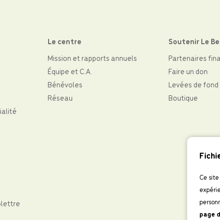
Le centre
Soutenir Le B
Mission et rapports annuels
Partenaires fin
Équipe et C.A.
Faire un don
Bénévoles
Levées de fond
Réseau
Boutique
ialité
Fichi
Ce site
expérie
personn
olettre
page d