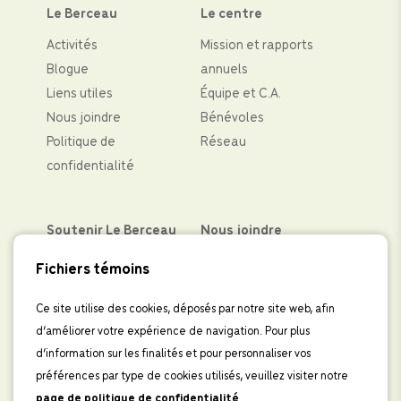
Le Berceau
Le centre
Activités
Mission et rapports
Blogue
annuels
Liens utiles
Équipe et C.A.
Nous joindre
Bénévoles
Politique de
Réseau
confidentialité
Soutenir Le Berceau
Nous joindre
Partenaires financiers
Facebook
Fichiers témoins
Faire un don
Instagram
Levées de fond
LinkedIn
Ce site utilise des cookies, déposés par notre site web, afin
d’améliorer votre expérience de navigation. Pour plus
Boutique
IInscrivez-vous à
d’information sur les finalités et pour personnaliser vos
l’infolettre
préférences par type de cookies utilisés, veuillez visiter notre
page de politique de confidentialité
.