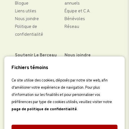
Blogue
annuels
Liens utiles
Équipe et C.A.
Nous joindre
Bénévoles
Politique de
Réseau
confidentialité
Soutenir Le Berceau
Nous joindre
Partenaires financiers
Facebook
Fichiers témoins
Faire un don
Instagram
Levées de fond
LinkedIn
Ce site utilise des cookies, déposés par notre site web, afin
d’améliorer votre expérience de navigation. Pour plus
Boutique
IInscrivez-vous à
d’information sur les finalités et pour personnaliser vos
l’infolettre
préférences par type de cookies utilisés, veuillez visiter notre
page de politique de confidentialité
.
Faire un don au Centre périnatal Le 
Berceau