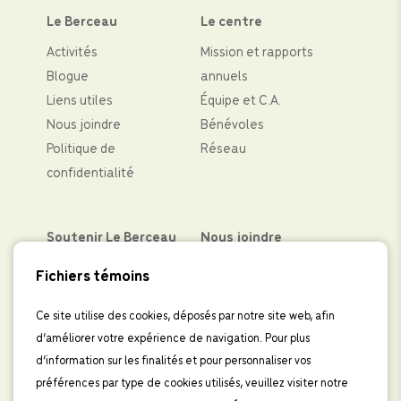
Le Berceau
Le centre
Activités
Mission et rapports
Blogue
annuels
Liens utiles
Équipe et C.A.
Nous joindre
Bénévoles
Politique de
Réseau
confidentialité
Soutenir Le Berceau
Nous joindre
Partenaires financiers
Facebook
Fichiers témoins
Faire un don
Instagram
Levées de fond
LinkedIn
Ce site utilise des cookies, déposés par notre site web, afin
d’améliorer votre expérience de navigation. Pour plus
Boutique
IInscrivez-vous à
d’information sur les finalités et pour personnaliser vos
l’infolettre
préférences par type de cookies utilisés, veuillez visiter notre