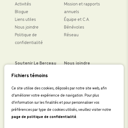
Activités
Mission et rapports
Blogue
annuels
Liens utiles
Équipe et C.A.
Nous joindre
Bénévoles
Politique de
Réseau
confidentialité
Soutenir Le Berceau
Nous joindre
Partenaires financiers
Facebook
Fichiers témoins
Faire un don
Instagram
Levées de fond
LinkedIn
Ce site utilise des cookies, déposés par notre site web, afin
d’améliorer votre expérience de navigation. Pour plus
Boutique
IInscrivez-vous à
d’information sur les finalités et pour personnaliser vos
l’infolettre
préférences par type de cookies utilisés, veuillez visiter notre
page de politique de confidentialité
.
Faire un don au Centre périnatal Le 