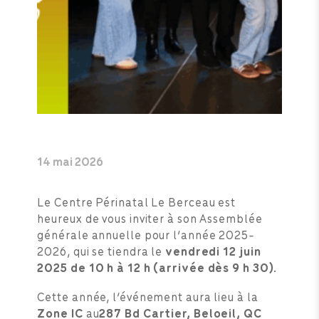
14 mai 2026
Le Centre Périnatal Le Berceau est
heureux de vous inviter à son Assemblée
générale annuelle pour l’année 2025-
2026, qui se tiendra le
vendredi 12 juin
2025 de 10 h à 12 h (arrivée dès 9 h 30).
Cette année, l’événement aura lieu à la
Zone IC
au
287 Bd Cartier, Beloeil, QC