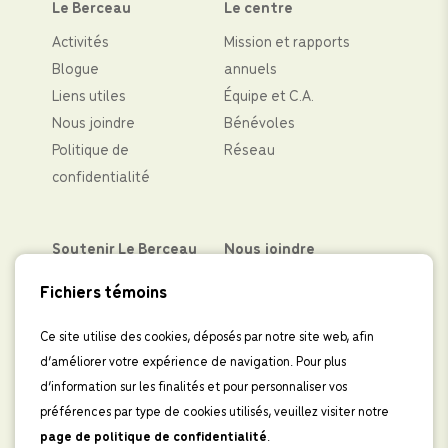
Le Berceau
Le centre
Activités
Mission et rapports
Blogue
annuels
Liens utiles
Équipe et C.A.
Nous joindre
Bénévoles
Politique de
Réseau
confidentialité
Soutenir Le Berceau
Nous joindre
Partenaires financiers
Facebook
Fichiers témoins
Faire un don
Instagram
Levées de fond
LinkedIn
Ce site utilise des cookies, déposés par notre site web, afin
d’améliorer votre expérience de navigation. Pour plus
Boutique
IInscrivez-vous à
d’information sur les finalités et pour personnaliser vos
l’infolettre
préférences par type de cookies utilisés, veuillez visiter notre
page de politique de confidentialité
.