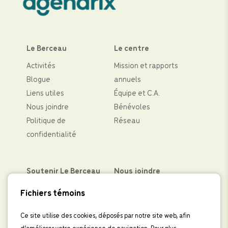
Le Berceau
Le centre
Activités
Mission et rapports
Blogue
annuels
Liens utiles
Équipe et C.A.
Nous joindre
Bénévoles
Politique de
Réseau
confidentialité
Soutenir Le Berceau
Nous joindre
Partenaires financiers
Facebook
Fichiers témoins
Faire un don
Instagram
Levées de fond
LinkedIn
Ce site utilise des cookies, déposés par notre site web, afin
d’améliorer votre expérience de navigation. Pour plus